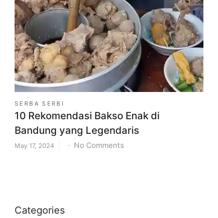
Jakarta
Terbaik
untuk
Liburan
Keluarga
SERBA SERBI
10 Rekomendasi Bakso Enak di
Bandung yang Legendaris
on
No Comments
May 17, 2024
10
Rekomendasi
Bakso
Enak
di
Categories