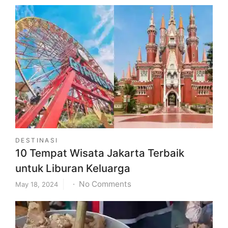
Pantai
Indah
Bosowa
Makassar,
Ini
Daya
Tarik
dan
Fasilitasnya
DESTINASI
10 Tempat Wisata Jakarta Terbaik
untuk Liburan Keluarga
on
No Comments
May 18, 2024
10
Tempat
Wisata