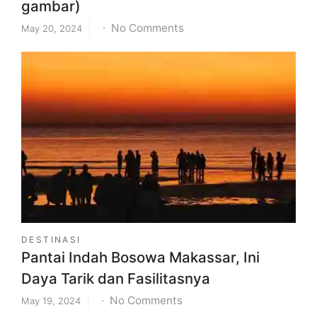
gambar)
on
No Comments
May 20, 2024
Lokasi,
Rute,
dan
Daya
Tarik
Wisata
Simpang
Lima
Semarang
(belum
gambar)
DESTINASI
Pantai Indah Bosowa Makassar, Ini
Daya Tarik dan Fasilitasnya
on
No Comments
May 19, 2024