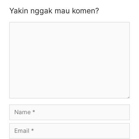
o
d
d
d
w
o
o
o
Yakin nggak mau komen?
)
w
w
w
)
)
)
Comment
Name
Email