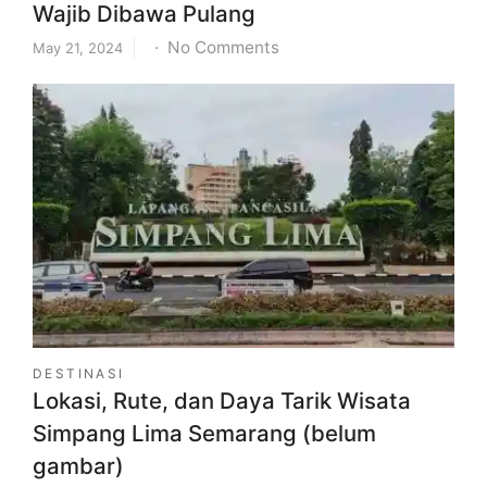
Wajib Dibawa Pulang
on
No Comments
May 21, 2024
10
Oleh
Oleh
Khas
Balikpapan
yang
Wajib
Dibawa
Pulang
DESTINASI
Lokasi, Rute, dan Daya Tarik Wisata
Simpang Lima Semarang (belum
gambar)