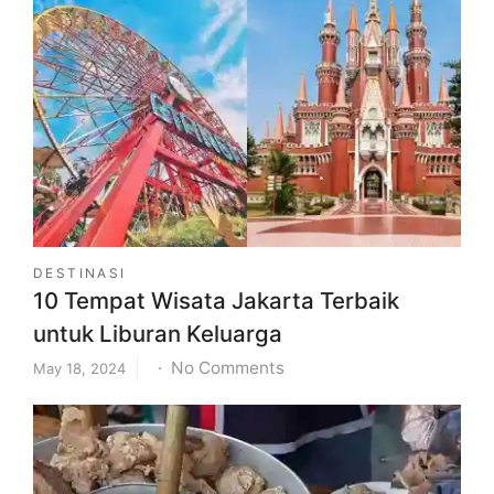
Bosowa
Makassar,
Ini
Daya
Tarik
dan
Fasilitasnya
DESTINASI
10 Tempat Wisata Jakarta Terbaik
untuk Liburan Keluarga
on
No Comments
May 18, 2024
10
Tempat
Wisata
Jakarta