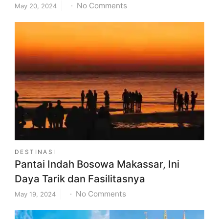
on
No Comments
May 20, 2024
Lokasi,
Rute,
dan
Daya
Tarik
Wisata
Simpang
Lima
Semarang
(belum
gambar)
DESTINASI
Pantai Indah Bosowa Makassar, Ini
Daya Tarik dan Fasilitasnya
on
No Comments
May 19, 2024
Pantai
Indah