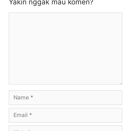
Yakin nggak mau komen?
)
w
w
w
)
)
)
Comment
Name
Email
Website