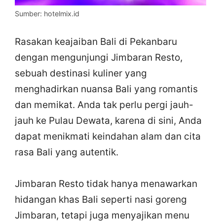
Sumber: hotelmix.id
Rasakan keajaiban Bali di Pekanbaru
dengan mengunjungi Jimbaran Resto,
sebuah destinasi kuliner yang
menghadirkan nuansa Bali yang romantis
dan memikat. Anda tak perlu pergi jauh-
jauh ke Pulau Dewata, karena di sini, Anda
dapat menikmati keindahan alam dan cita
rasa Bali yang autentik.
Jimbaran Resto tidak hanya menawarkan
hidangan khas Bali seperti nasi goreng
Jimbaran, tetapi juga menyajikan menu