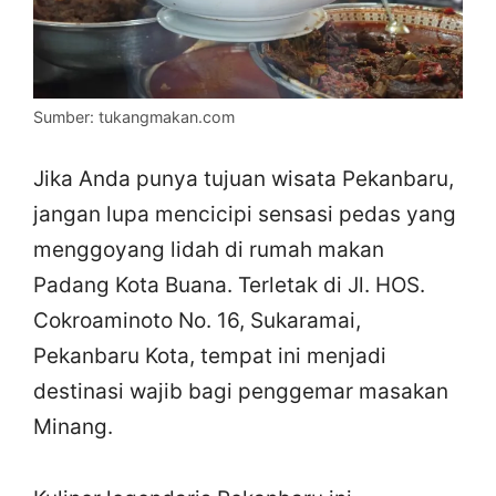
Sumber: tukangmakan.com
Jika Anda punya tujuan wisata Pekanbaru,
jangan lupa mencicipi sensasi pedas yang
menggoyang lidah di rumah makan
Padang Kota Buana. Terletak di Jl. HOS.
Cokroaminoto No. 16, Sukaramai,
Pekanbaru Kota, tempat ini menjadi
destinasi wajib bagi penggemar masakan
Minang.