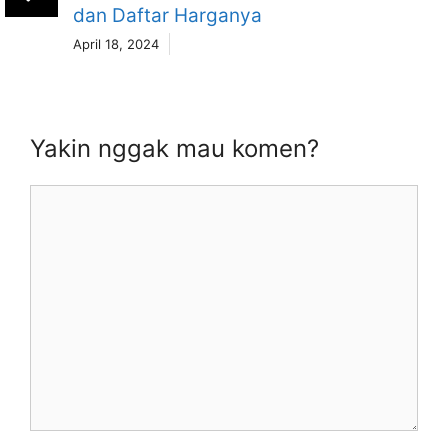
i
s
s
s
dan Daftar Harganya
n
i
i
i
n
n
n
n
e
n
n
n
April 18, 2024
w
e
e
e
w
w
w
w
i
w
w
w
n
i
i
i
d
n
n
n
o
d
d
d
w
o
o
o
Yakin nggak mau komen?
)
w
w
w
)
)
)
Comment