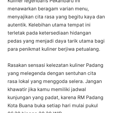
Kuliner legendaris Pekanbaru ini
menawarkan beragam varian menu,
menyajikan cita rasa yang begitu kaya dan
autentik. Kelebihan utama tempat ini
terletak pada ketersediaan hidangan
pedas yang menjadi daya tarik utama bagi
para penikmat kuliner berjiwa petualang.
Rasakan sensasi kelezatan kuliner Padang
yang melegenda dengan sentuhan cita
rasa lokal yang menggoda selera. Jangan
khawatir jika kamu memiliki jadwal
kunjungan yang padat, karena RM Padang
Kota Buana buka setiap hari mulai pukul