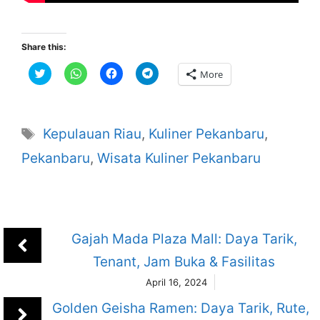
Share this:
C
C
C
C
More
l
l
l
l
i
i
i
i
c
c
c
c
k
k
k
k
t
t
t
t
o
o
o
o
Tags
Kepulauan Riau
,
Kuliner Pekanbaru
,
s
s
s
s
h
h
h
h
a
a
a
a
Pekanbaru
,
Wisata Kuliner Pekanbaru
r
r
r
r
e
e
e
e
o
o
o
o
n
n
n
n
T
W
F
T
w
h
a
e
i
a
c
l
t
t
e
e
Gajah Mada Plaza Mall: Daya Tarik,
t
s
b
g
e
A
o
r
r
p
o
a
Tenant, Jam Buka & Fasilitas
(
p
k
m
O
(
(
(
April 16, 2024
p
O
O
O
e
p
p
p
n
e
e
e
Golden Geisha Ramen: Daya Tarik, Rute,
s
n
n
n