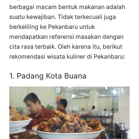
berbagai macam bentuk makanan adalah
suatu kewajiban. Tidak terkecuali juga
berkeliling ke Pekanbaru untuk
mendapatkan referensi masakan dengan
cita rasa terbaik. Oleh karena itu, berikut
rekomendasi wisata kuliner di Pekanbaru:
1. Padang Kota Buana