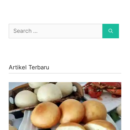
Search
for:
Artikel Terbaru