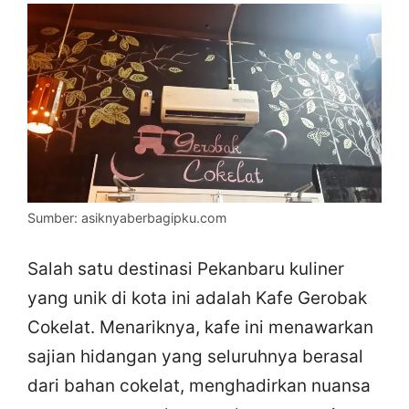
Sumber: asiknyaberbagipku.com
Salah satu destinasi Pekanbaru kuliner
yang unik di kota ini adalah Kafe Gerobak
Cokelat. Menariknya, kafe ini menawarkan
sajian hidangan yang seluruhnya berasal
dari bahan cokelat, menghadirkan nuansa