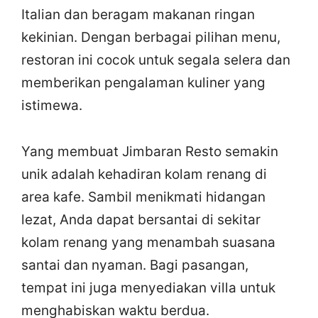
Italian dan beragam makanan ringan
kekinian. Dengan berbagai pilihan menu,
restoran ini cocok untuk segala selera dan
memberikan pengalaman kuliner yang
istimewa.
Yang membuat Jimbaran Resto semakin
unik adalah kehadiran kolam renang di
area kafe. Sambil menikmati hidangan
lezat, Anda dapat bersantai di sekitar
kolam renang yang menambah suasana
santai dan nyaman. Bagi pasangan,
tempat ini juga menyediakan villa untuk
menghabiskan waktu berdua.