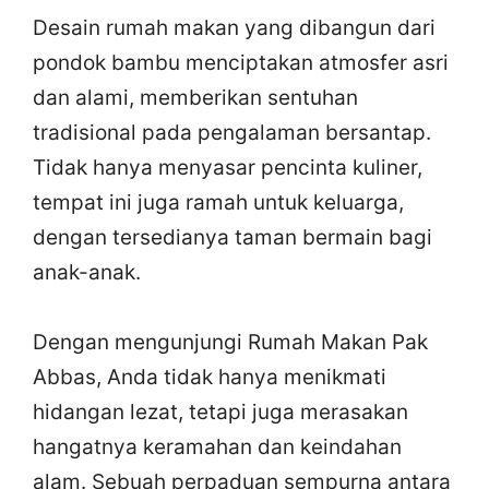
Desain rumah makan yang dibangun dari
pondok bambu menciptakan atmosfer asri
dan alami, memberikan sentuhan
tradisional pada pengalaman bersantap.
Tidak hanya menyasar pencinta kuliner,
tempat ini juga ramah untuk keluarga,
dengan tersedianya taman bermain bagi
anak-anak.
Dengan mengunjungi Rumah Makan Pak
Abbas, Anda tidak hanya menikmati
hidangan lezat, tetapi juga merasakan
hangatnya keramahan dan keindahan
alam. Sebuah perpaduan sempurna antara