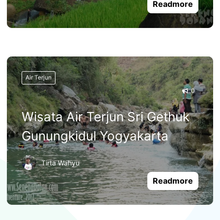
Readmore
Air Terjun
0
Wisata Air Terjun Sri Gethuk
Gunungkidul Yogyakarta
Tirta Wahyu
Readmore