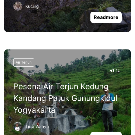
Kucing
Readmore
Air Terjun
12
Pesona Air Terjun Kedung
Kandang Patuk Gunungkidul
Yogyakarta
Tirta Wahyu