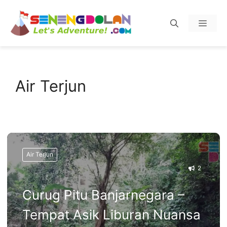
Skip
Menu
to
content
Air Terjun
Air Terjun
2
Curug Pitu Banjarnegara –
Tempat Asik Liburan Nuansa