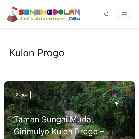
Skip
Menu
to
content
Kulon Progo
Sungai
2
Taman Sungai Mudal
Girimulyo Kulon Progo –