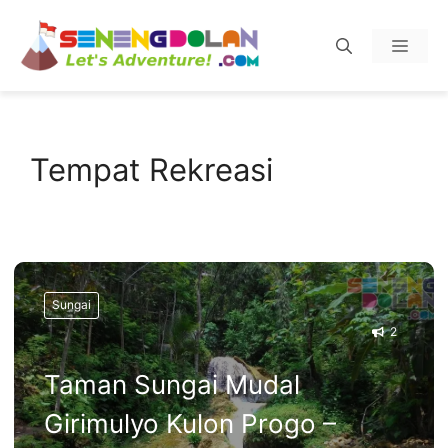
Skip
Menu
to
content
Tempat Rekreasi
Sungai
2
Taman Sungai Mudal
Girimulyo Kulon Progo –