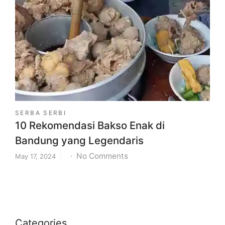
Wisata
Jakarta
Terbaik
untuk
Liburan
Keluarga
SERBA SERBI
10 Rekomendasi Bakso Enak di
Bandung yang Legendaris
on
No Comments
May 17, 2024
10
Rekomendasi
Bakso
Enak
di
Categories