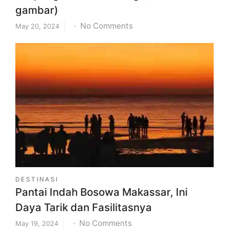
gambar)
on
No Comments
May 20, 2024
Lokasi,
Rute,
dan
Daya
Tarik
Wisata
Simpang
Lima
Semarang
(belum
gambar)
DESTINASI
Pantai Indah Bosowa Makassar, Ini
Daya Tarik dan Fasilitasnya
on
No Comments
May 19, 2024