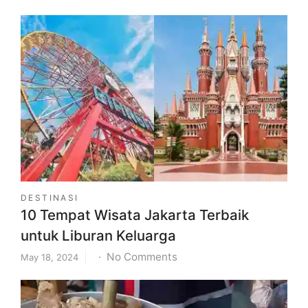
Pantai
Indah
Bosowa
Makassar,
Ini
Daya
Tarik
dan
Fasilitasnya
DESTINASI
10 Tempat Wisata Jakarta Terbaik
untuk Liburan Keluarga
on
No Comments
May 18, 2024
10
Tempat