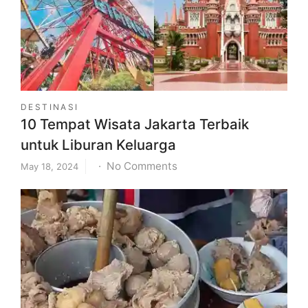
Daya
Tarik
dan
Fasilitasnya
DESTINASI
10 Tempat Wisata Jakarta Terbaik
untuk Liburan Keluarga
on
No Comments
May 18, 2024
10
Tempat
Wisata
Jakarta
Terbaik
untuk
Liburan