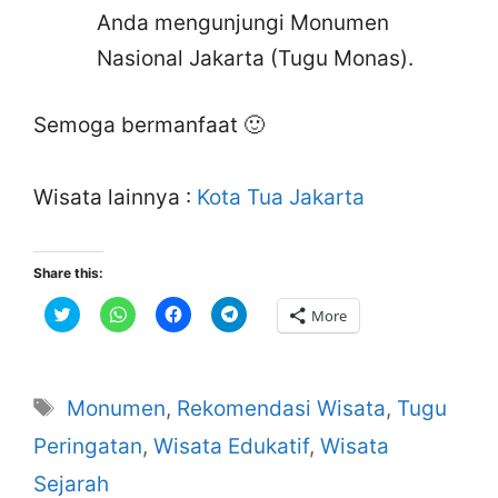
Anda mengunjungi Monumen
Nasional Jakarta (Tugu Monas).
Semoga bermanfaat 🙂
Wisata lainnya :
Kota Tua Jakarta
Share this:
C
C
C
C
More
l
l
l
l
i
i
i
i
c
c
c
c
k
k
k
k
t
t
t
t
o
o
o
o
Tags
Monumen
,
Rekomendasi Wisata
,
Tugu
s
s
s
s
h
h
h
h
a
a
a
a
Peringatan
,
Wisata Edukatif
,
Wisata
r
r
r
r
e
e
e
e
Sejarah
o
o
o
o