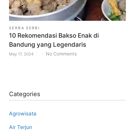
Keluarga
SERBA SERBI
10 Rekomendasi Bakso Enak di
Bandung yang Legendaris
on
No Comments
May 17, 2024
10
Rekomendasi
Bakso
Enak
di
Categories
Bandung
yang
Agrowisata
Legendaris
Air Terjun