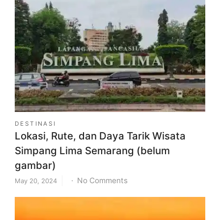
Oleh
Oleh
Khas
Balikpapan
yang
Wajib
Dibawa
Pulang
DESTINASI
Lokasi, Rute, dan Daya Tarik Wisata
Simpang Lima Semarang (belum
gambar)
on
No Comments
May 20, 2024
Lokasi,
Rute,
dan