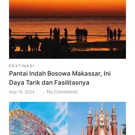
Daya
Tarik
Wisata
Simpang
Lima
Semarang
(belum
gambar)
DESTINASI
Pantai Indah Bosowa Makassar, Ini
Daya Tarik dan Fasilitasnya
on
No Comments
May 19, 2024
Pantai
Indah
Bosowa
Makassar,
Ini