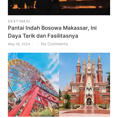
Semarang
(belum
gambar)
DESTINASI
Pantai Indah Bosowa Makassar, Ini
Daya Tarik dan Fasilitasnya
on
No Comments
May 19, 2024
Pantai
Indah
Bosowa
Makassar,
Ini
Daya
Tarik
dan
Fasilitasnya