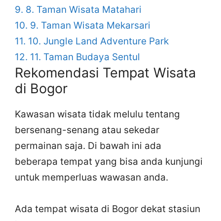
9.
8. Taman Wisata Matahari
10.
9. Taman Wisata Mekarsari
11.
10. Jungle Land Adventure Park
12.
11. Taman Budaya Sentul
Rekomendasi Tempat Wisata
di Bogor
Kawasan wisata tidak melulu tentang
bersenang-senang atau sekedar
permainan saja. Di bawah ini ada
beberapa tempat yang bisa anda kunjungi
untuk memperluas wawasan anda.
Ada tempat wisata di Bogor dekat stasiun