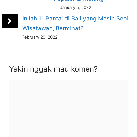
(
p
k
m
O
(
(
(
January 5, 2022
p
O
O
O
e
p
p
p
n
e
e
e
Inilah 11 Pantai di Bali yang Masih Sepi
s
n
n
n
i
s
s
s
Wisatawan, Berminat?
n
i
i
i
n
n
n
n
e
n
n
n
February 20, 2022
w
e
e
e
w
w
w
w
i
w
w
w
n
i
i
i
d
n
n
n
o
d
d
d
w
o
o
o
Yakin nggak mau komen?
)
w
w
w
)
)
)
Comment