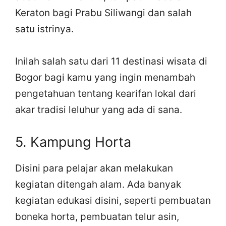
Keraton bagi Prabu Siliwangi dan salah
satu istrinya.
Inilah salah satu dari 11 destinasi wisata di
Bogor bagi kamu yang ingin menambah
pengetahuan tentang kearifan lokal dari
akar tradisi leluhur yang ada di sana.
5. Kampung Horta
Disini para pelajar akan melakukan
kegiatan ditengah alam. Ada banyak
kegiatan edukasi disini, seperti pembuatan
boneka horta, pembuatan telur asin,