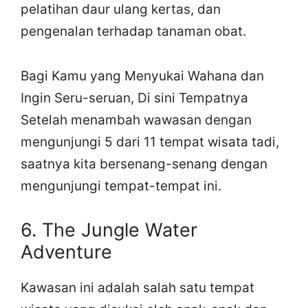
pelatihan daur ulang kertas, dan
pengenalan terhadap tanaman obat.
Bagi Kamu yang Menyukai Wahana dan
Ingin Seru-seruan, Di sini Tempatnya
Setelah menambah wawasan dengan
mengunjungi 5 dari 11 tempat wisata tadi,
saatnya kita bersenang-senang dengan
mengunjungi tempat-tempat ini.
6. The Jungle Water
Adventure
Kawasan ini adalah salah satu tempat