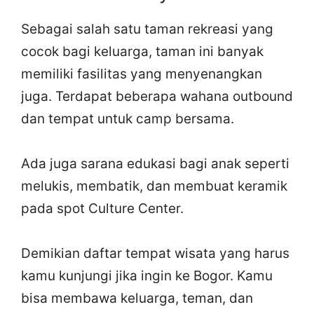
Sebagai salah satu taman rekreasi yang
cocok bagi keluarga, taman ini banyak
memiliki fasilitas yang menyenangkan
juga. Terdapat beberapa wahana outbound
dan tempat untuk camp bersama.
Ada juga sarana edukasi bagi anak seperti
melukis, membatik, dan membuat keramik
pada spot Culture Center.
Demikian daftar tempat wisata yang harus
kamu kunjungi jika ingin ke Bogor. Kamu
bisa membawa keluarga, teman, dan