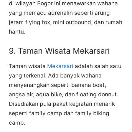
di wilayah Bogor ini menawarkan wahana
yang memacu adrenalin seperti arung
jeram flying fox, mini outbound, dan rumah
hantu.
9. Taman Wisata Mekarsari
Taman wisata
Mekarsari
adalah salah satu
yang terkenal. Ada banyak wahana
menyenangkan seperti banana boat,
angsa air, aqua bike, dan floating donnut.
Disediakan pula paket kegiatan menarik
seperti family camp dan family biking
camp.