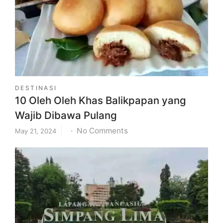
DESTINASI
10 Oleh Oleh Khas Balikpapan yang
Wajib Dibawa Pulang
on
No Comments
May 21, 2024
10
Oleh
Oleh
Khas
Balikpapan
yang
Wajib