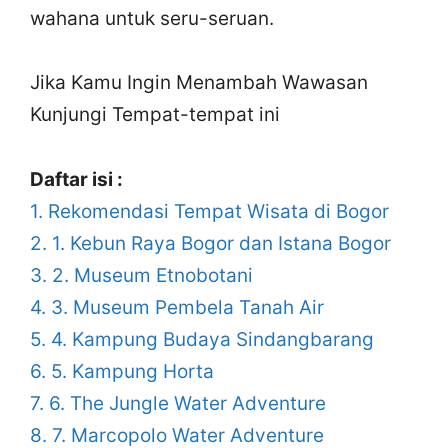
wahana untuk seru-seruan.
Jika Kamu Ingin Menambah Wawasan
Kunjungi Tempat-tempat ini
Daftar isi :
1.
Rekomendasi Tempat Wisata di Bogor
2.
1. Kebun Raya Bogor dan Istana Bogor
3.
2. Museum Etnobotani
4.
3. Museum Pembela Tanah Air
5.
4. Kampung Budaya Sindangbarang
6.
5. Kampung Horta
7.
6. The Jungle Water Adventure
8.
7. Marcopolo Water Adventure