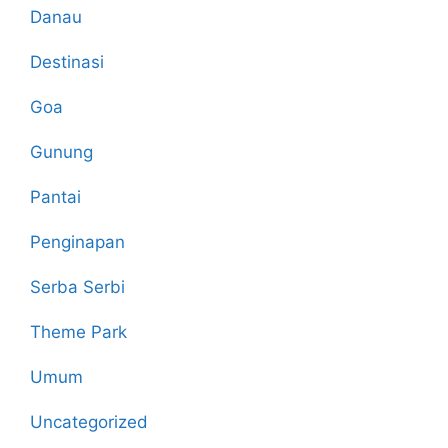
Danau
Destinasi
Goa
Gunung
Pantai
Penginapan
Serba Serbi
Theme Park
Umum
Uncategorized