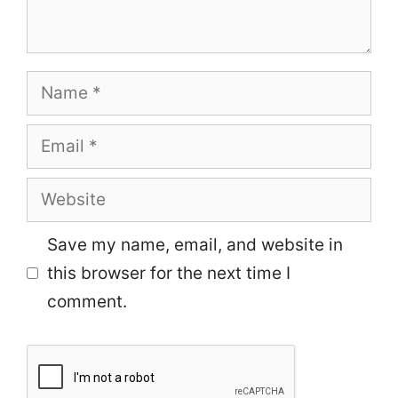
Name
Email
Website
Save my name, email, and website in
this browser for the next time I
comment.