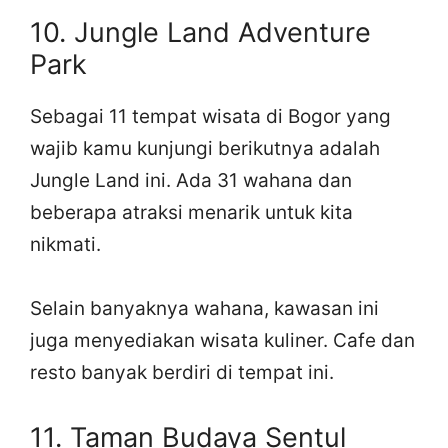
10. Jungle Land Adventure
Park
Sebagai 11 tempat wisata di Bogor yang
wajib kamu kunjungi berikutnya adalah
Jungle Land ini. Ada 31 wahana dan
beberapa atraksi menarik untuk kita
nikmati.
Selain banyaknya wahana, kawasan ini
juga menyediakan wisata kuliner. Cafe dan
resto banyak berdiri di tempat ini.
11. Taman Budaya Sentul