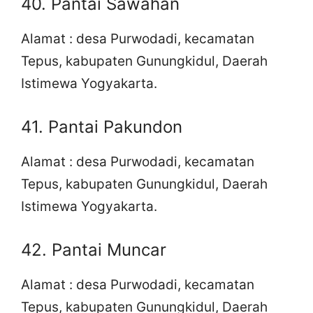
40. Pantai Sawahan
Alamat : desa Purwodadi, kecamatan
Tepus, kabupaten Gunungkidul, Daerah
Istimewa Yogyakarta.
41. Pantai Pakundon
Alamat : desa Purwodadi, kecamatan
Tepus, kabupaten Gunungkidul, Daerah
Istimewa Yogyakarta.
42. Pantai Muncar
Alamat : desa Purwodadi, kecamatan
Tepus, kabupaten Gunungkidul, Daerah