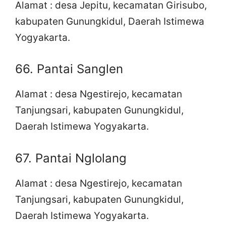
Alamat : desa Jepitu, kecamatan Girisubo,
kabupaten Gunungkidul, Daerah Istimewa
Yogyakarta.
66. Pantai Sanglen
Alamat : desa Ngestirejo, kecamatan
Tanjungsari, kabupaten Gunungkidul,
Daerah Istimewa Yogyakarta.
67. Pantai Nglolang
Alamat : desa Ngestirejo, kecamatan
Tanjungsari, kabupaten Gunungkidul,
Daerah Istimewa Yogyakarta.