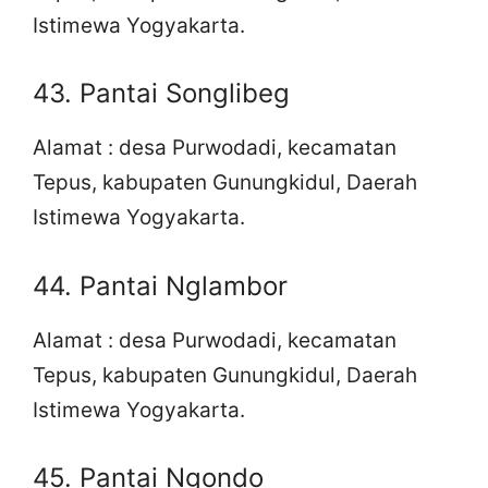
Istimewa Yogyakarta.
43. Pantai Songlibeg
Alamat : desa Purwodadi, kecamatan
Tepus, kabupaten Gunungkidul, Daerah
Istimewa Yogyakarta.
44. Pantai Nglambor
Alamat : desa Purwodadi, kecamatan
Tepus, kabupaten Gunungkidul, Daerah
Istimewa Yogyakarta.
45. Pantai Ngondo