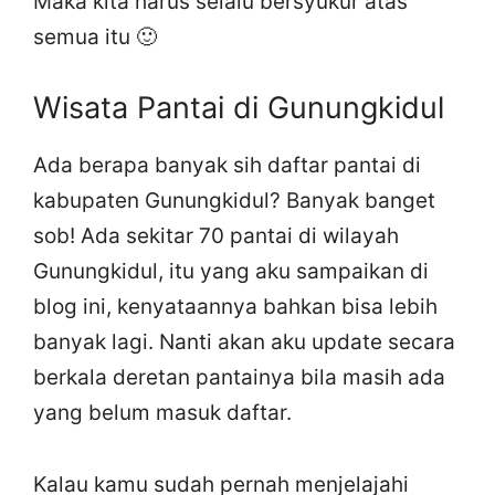
Maka kita harus selalu bersyukur atas
semua itu 🙂
Wisata Pantai di Gunungkidul
Ada berapa banyak sih daftar pantai di
kabupaten Gunungkidul? Banyak banget
sob! Ada sekitar 70 pantai di wilayah
Gunungkidul, itu yang aku sampaikan di
blog ini, kenyataannya bahkan bisa lebih
banyak lagi. Nanti akan aku update secara
berkala deretan pantainya bila masih ada
yang belum masuk daftar.
Kalau kamu sudah pernah menjelajahi