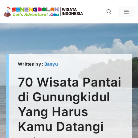
Skip
Men
to
content
Written by :
Banyu
70 Wisata Pantai
di Gunungkidul
Yang Harus
Kamu Datangi