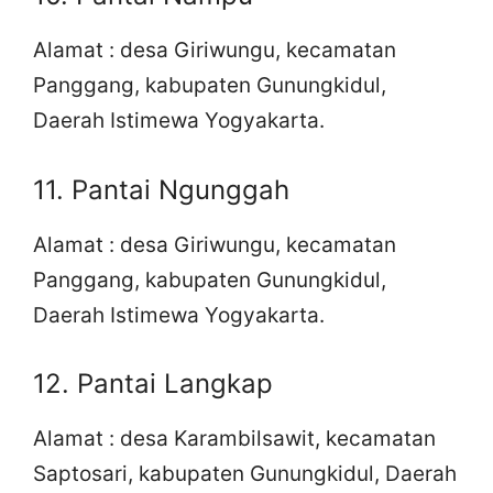
Alamat : desa Giriwungu, kecamatan
Panggang, kabupaten Gunungkidul,
Daerah Istimewa Yogyakarta.
11. Pantai Ngunggah
Alamat : desa Giriwungu, kecamatan
Panggang, kabupaten Gunungkidul,
Daerah Istimewa Yogyakarta.
12. Pantai Langkap
Alamat : desa Karambilsawit, kecamatan
Saptosari, kabupaten Gunungkidul, Daerah