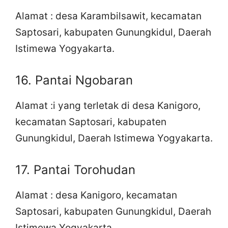
Alamat : desa Karambilsawit, kecamatan
Saptosari, kabupaten Gunungkidul, Daerah
Istimewa Yogyakarta.
16. Pantai Ngobaran
Alamat :i yang terletak di desa Kanigoro,
kecamatan Saptosari, kabupaten
Gunungkidul, Daerah Istimewa Yogyakarta.
17. Pantai Torohudan
Alamat : desa Kanigoro, kecamatan
Saptosari, kabupaten Gunungkidul, Daerah
Istimewa Yogyakarta.