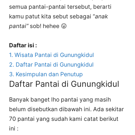
semua pantai-pantai tersebut, berarti
kamu patut kita sebut sebagai “
anak
pantai”
sob! hehee 😛
Daftar isi :
1.
Wisata Pantai di Gunungkidul
2.
Daftar Pantai di Gunungkidul
3.
Kesimpulan dan Penutup
Daftar Pantai di Gunungkidul
Banyak banget lho pantai yang masih
belum disebutkan dibawah ini. Ada sekitar
70 pantai yang sudah kami catat berikut
ini :