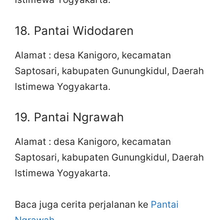
18. Pantai Widodaren
Alamat : desa Kanigoro, kecamatan
Saptosari, kabupaten Gunungkidul, Daerah
Istimewa Yogyakarta.
19. Pantai Ngrawah
Alamat : desa Kanigoro, kecamatan
Saptosari, kabupaten Gunungkidul, Daerah
Istimewa Yogyakarta.
Baca juga cerita perjalanan ke
Pantai