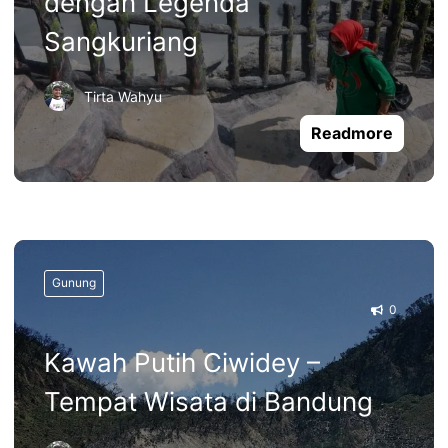
dengan Legenda
Sangkuriang
Tirta Wahyu
Readmore
Gunung
0
Kawah Putih Ciwidey –
Tempat Wisata di Bandung