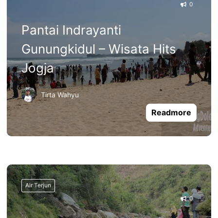
0
Pantai Indrayanti
Gunungkidul – Wisata Hits
Jogja
Tirta Wahyu
Readmore
Air Terjun
0