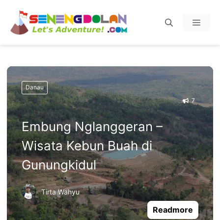
Skip
Menu
to
content
Danau
7
Embung Nglanggeran –
Wisata Kebun Buah di
Gunungkidul
Tirta Wahyu
Readmore