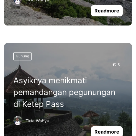
Readmore
Gunung
0
Asyiknya menikmati
pemandangan pegunungan
di Ketep Pass
Tirta Wahyu
Readmore