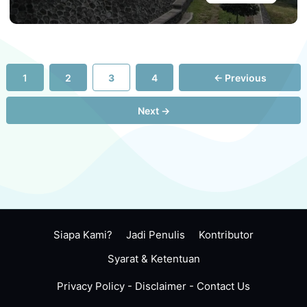
Page
Page
Page
Page
1
2
3
4
←
Previous
Next
→
Siapa Kami?
Jadi Penulis
Kontributor
Syarat & Ketentuan
Privacy Policy
-
Disclaimer
-
Contact Us