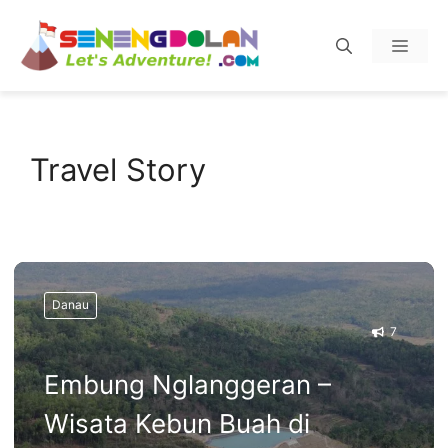
Skip
Menu
to
content
Travel Story
Danau
7
Embung Nglanggeran –
Wisata Kebun Buah di