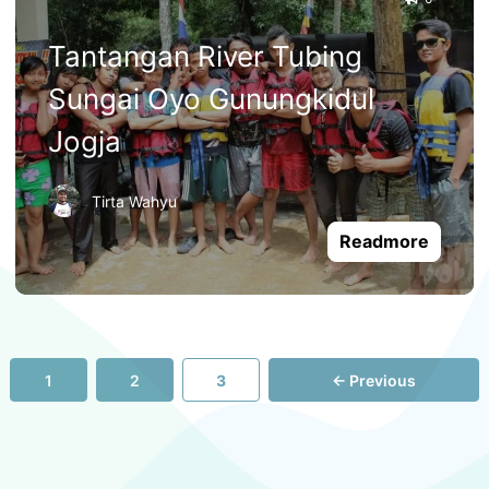
Tantangan River Tubing
Sungai Oyo Gunungkidul
Jogja
Tirta Wahyu
Readmore
Page
Page
Page
1
2
3
←
Previous