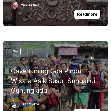
Yan Budiarti
Readmore
Goa
12
Cave Tubing Goa Pindul –
Wisata Asik Susur Sungai di
Gunungkidul
Tirta Wahyu