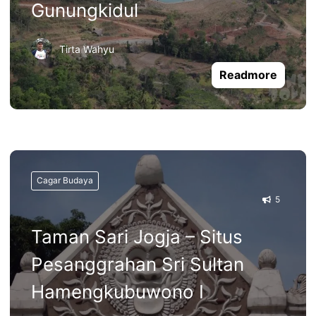
Gunungkidul
Tirta Wahyu
Readmore
Cagar Budaya
5
Taman Sari Jogja – Situs
Pesanggrahan Sri Sultan
Hamengkubuwono I