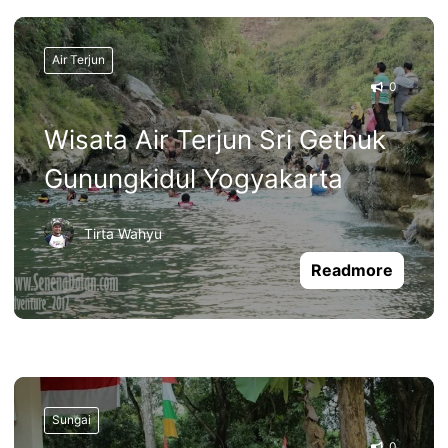
Air Terjun
0
Wisata Air Terjun Sri Gethuk
Gunungkidul Yogyakarta
Tirta Wahyu
Readmore
Sungai
0