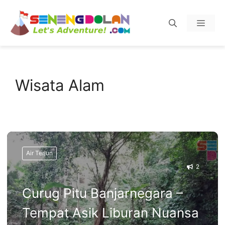
Skip
Menu
to
content
Wisata Alam
Air Terjun
2
Curug Pitu Banjarnegara –
Tempat Asik Liburan Nuansa