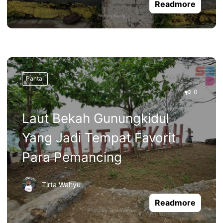
Readmore
Pantai
0
Laut Bekah Gunungkidul
Yang Jadi Tempat Favorit
Para Pemancing
Tirta Wahyu
Readmore