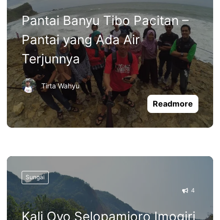
Pantai Banyu Tibo Pacitan –
Pantai yang Ada Air
Terjunnya
Tirta Wahyu
Readmore
Sungai
4
Kali Oyo Selopamioro Imogiri